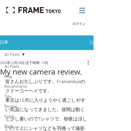
ログイン
記事
All Posts
2020年10月28日
読了時間: 13分
All Posts
My new camera review.
Blog
皆さんお久しぶりです。Frametokyoの
Recommend
クドーコーヘイです。
Tips
東京は10月に入りようやく過ごしやす
Review
い気温になってきました。昼間は動く
Event
と少し暑いのでTシャツで、朝夜は涼し
Book
いので上にシャツなどを羽織って撮影