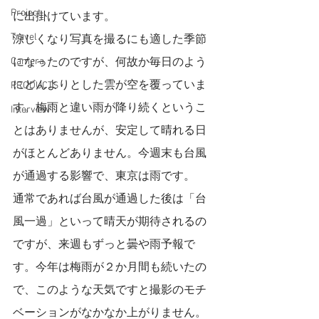
Project
に出掛けています。
Travel
涼しくなり写真を撮るにも適した季節
Camera
になったのですが、何故か毎日のよう
にどんよりとした雲が空を覆っていま
PRODUCTS
す。梅雨と違い雨が降り続くというこ
Interview
とはありませんが、安定して晴れる日
がほとんどありません。今週末も台風
が通過する影響で、東京は雨です。
通常であれば台風が通過した後は「台
風一過」といって晴天が期待されるの
ですが、来週もずっと曇や雨予報で
す。今年は梅雨が２か月間も続いたの
で、このような天気ですと撮影のモチ
ベーションがなかなか上がりません。