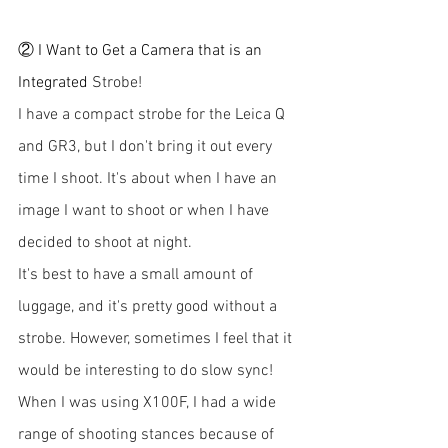
② I Want to Get a Camera that is an 
Integrated
 Strobe!
I have a compact strobe for the Leica Q 
and GR3, but I don't bring it out every 
time I shoot. It's about when I have an 
image I want to shoot or when I have 
decided to shoot at night.
It's best to have a small amount of 
luggage, and it's pretty good without a 
strobe. However, sometimes I feel that it 
would be interesting to do slow sync! 
When I was using X100F, I had a wide 
range of shooting stances because of 