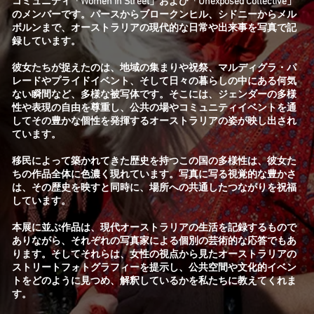
コミュニティ「Women in Street」および「Unexposed Collective」
のメンバーです。パースからブロークンヒル、シドニーからメル
ボルンまで、オーストラリアの現代的な日常や出来事を写真で記
録しています。
彼女たちが捉えたのは、地域の集まりや祝祭、マルディグラ・パ
レードやプライドイベント、そして日々の暮らしの中にある何気
ない瞬間など、多様な被写体です。そこには、ジェンダーの多様
性や表現の自由を尊重し、公共の場やコミュニティイベントを通
してその豊かな個性を発揮するオーストラリアの姿が映し出され
ています。
移民によって築かれてきた歴史を持つこの国の多様性は、彼女た
ちの作品全体に色濃く現れています。写真に写る視覚的な豊かさ
は、その歴史を映すと同時に、場所への共通したつながりを祝福
しています。
本展に並ぶ作品は、現代オーストラリアの生活を記録するもので
ありながら、それぞれの写真家による個別の芸術的な応答でもあ
ります。そしてそれらは、女性の視点から見たオーストラリアの
ストリートフォトグラフィーを提示し、公共空間や文化的イベン
トをどのように見つめ、解釈しているかを私たちに教えてくれま
す。