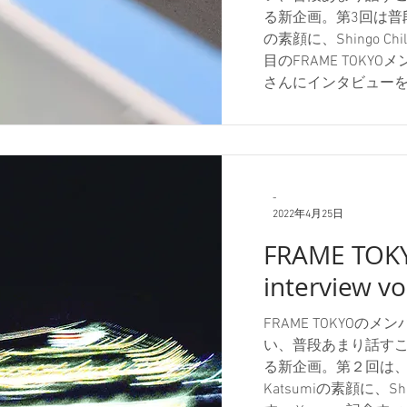
る新企画。第3回は普段
の素顔に、Shingo Chi
目のFRAME TOKY
さんにインタビュー
しくお願いします！ Sh
す！ Shingo : Shok
Tokyo-SPCにも所属し
ね。 Shingo : 
たんですか？ Shoko
-
ルを知らないまま街
2022年4月25日
を何年も撮っている友人
FRAME TOK
てもらいました。丁度そ
interview vo
っていて、Kawara 
っていたので行きま
でした。 Shingo : なる
FRAME TOKYO
い、普段あまり話す
る新企画。第２回は、
Katsumiの素顔に、Shu