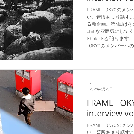
FRAME TOKYO
い、普段あまり話す
る新企画。第4回はそ
chillな雰囲気にしてくれ
Shoko S.が迫ります。 
TOKYOのメンバー
今日はShingoさん
しくお願いします。 Sh
Shoko: Shing
chillって付いてますよ
Shoko: そこから
-
が、その雰囲気はど
2022年6月20日
ば、他に趣味があると
FRAME TOK
Shingo: まずユ
interview vo
うとしたら既に使われて
たら登録出来たとい
ことになったのでいいと
FRAME TOKYO
chillな感じなのは
い、普段あまり話す