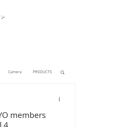
イン
Camera
PRODUCTS
YO members
l.4