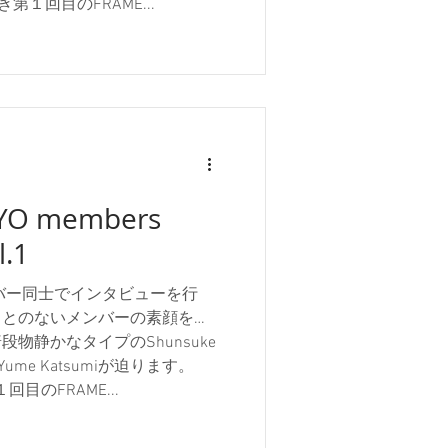
第１回目のFRAME...
YO members
l.1
のメンバー同士でインタビューを行
ことのないメンバーの素顔を探
物静かなタイプのShunsuke
Yume Katsumiが迫ります。
目のFRAME...