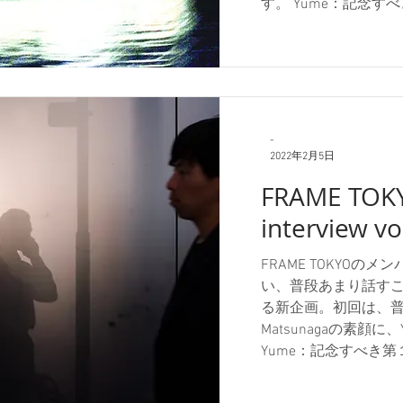
す。 Yume：記念すべき
-
2022年2月5日
FRAME TOK
interview vo
FRAME TOKYO
い、普段あまり話す
る新企画。初回は、普段
Matsunagaの素顔に、
Yume：記念すべき第１回