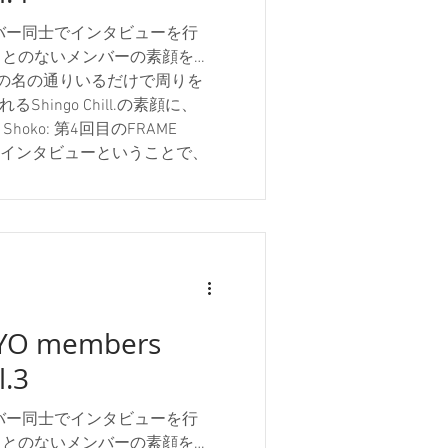
のメンバー同士でインタビューを行
ことのないメンバーの素顔を探
の名の通りいるだけで周りを
るShingo Chill.の素顔に、
Shoko: 第4回目のFRAME
へのインタビューということで、
にお話を伺いたいと思います。宜
ingo: 宜しくお願いします。
oさんのインスタのユーザーネームに
ね？ Shingo: 付いてますね…笑
すごく自由な印象を受けるんです
こからきてるんですか？例え
か、好きなものがあるとか…
YO members
ーザーネームは、僕の姓名で登録しよ
l.3
いました...それで1文字変え
う感じです。結果、意味を持つ
思いました。 Shoko: 他に
のメンバー同士でインタビューを行
何かから影響を受けている
ことのないメンバーの素顔を探