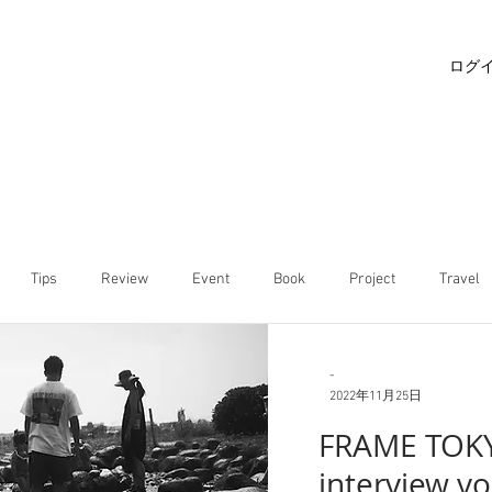
ログ
Tips
Review
Event
Book
Project
Travel
-
2022年11月25日
FRAME TOK
interview vo