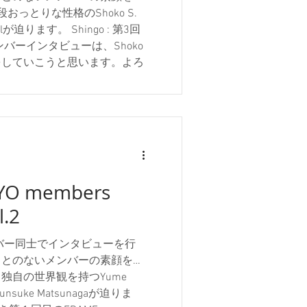
おっとりな性格のShoko S.
llが迫ります。 Shingo : 第3回
Oメンバーインタビューは、Shoko
をしていこうと思います。よろ
oko : よろしくお願いしま
o さんは、FRAME TOKYO 以外にも
てますよね。 Shoko : そうです
それは、どういうきっかけで参加され
 : 最初ストリートというジャン
を撮っていた時に、ストリート
からVoidTokyoの存在を教え
YO members
の頃にVoidTokyoの展示がや
l.2
Chanさんの写真がとても気にな
した。とてもかっこいい写真展
ほど。 Shoko :.
のメンバー同士でインタビューを行
ことのないメンバーの素顔を探
独自の世界観を持つYume
nsuke Matsunagaが迫りま