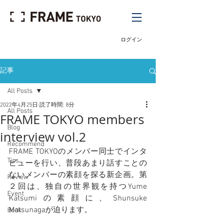
ログイン
記事
All Posts
2022年4月25日
読了時間: 8分
All Posts
FRAME TOKYO members
Blog
interview vol.2
Recommend
FRAME TOKYOのメンバー同士でインタ
Tips
ビューを行い、普段あまり話すことの
ないメンバーの素顔を探る新企画。第
Review
２回は、独自の世界観を持つYume 
Event
Katsumiの素顔に、Shunsuke 
Matsunagaが迫ります。
Book