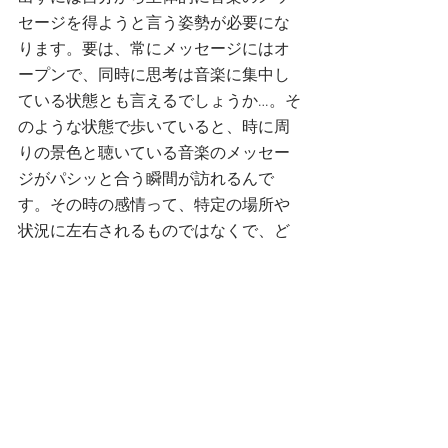
セージを得ようと言う姿勢が必要にな
ります。要は、常にメッセージにはオ
ープンで、同時に思考は音楽に集中し
ている状態とも言えるでしょうか…。そ
のような状態で歩いていると、時に周
りの景色と聴いている音楽のメッセー
ジがパシッと合う瞬間が訪れるんで
す。その時の感情って、特定の場所や
状況に左右されるものではなくで、ど
ちらかといえば普遍的な、すでに世界
に文脈が存在していてものとして存在
する形ではなく、意味のない図形だけ
ど何らかのメッセージがある、みたい
な感じなんですよね。その結果現実に
存在する物を撮っていても、結果的に
視覚的体験がアブストラクトになって
いるのかも。