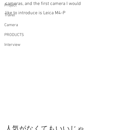
cameras, and the first camera I would 
Project
like to introduce is Leica M4-P
Travel
Camera
PRODUCTS
Interview
人気がなくてもいいじゃ