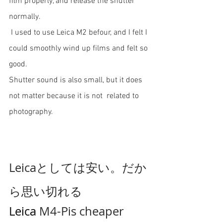
film properly, and release the shutter 
normally. 
 I used to use Leica M2 befour, and I felt I 
could smoothly wind up films and felt so 
good.
Shutter sound is also small, but it does 
not matter because it is not  related to 
photography. 
Leicaとしては安い。だか
ら思い切れる
Leica 
M4-Pis cheaper 