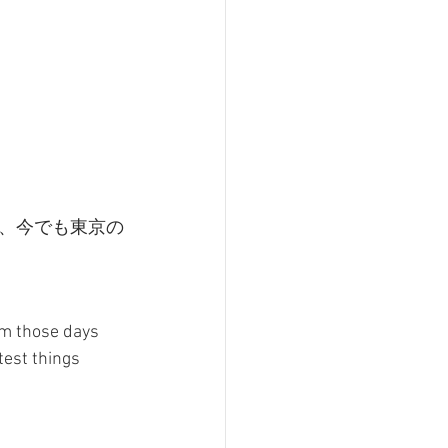
、今でも東京の
om those days 
test things 