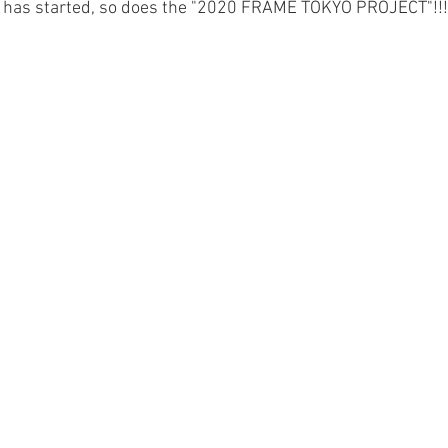
 has started, so does the "2020 FRAME TOKYO PROJECT"!!!