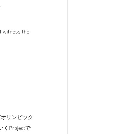
e.
t witness the 
東京オリンピック
rojectで