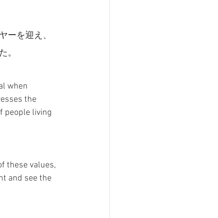
ヤーを迎え、
た。
al when 
esses the 
 people living 
f these values, 
nt and see the 