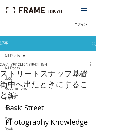
ログイン
記事
All Posts
2020年9月12日
読了時間: 15分
All Posts
ストリートスナップ基礎 -
Blog
街中へ出たときにするこ
Recommend
と編-
Tips
Basic Street 
Review
Event
Photography Knowledge 
Book