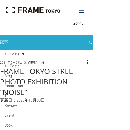
ログイン
記事
All Posts
2021年6月29日
読了時間: 1分
All Posts
FRAME TOKYO STREET
Blog
PHOTO EXHIBITION
Recommend
“NOISE”
Tips
更新日：
2025年10月30日
Review
Event
Book