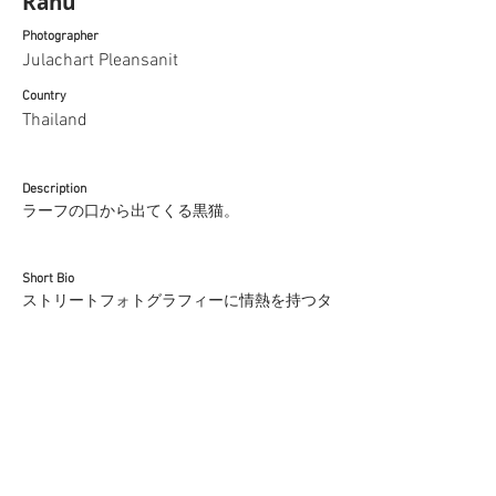
Rahu
Photographer
Julachart Pleansanit
Country
Thailand
Description
ラーフの口から出てくる黒猫。
Short Bio
ストリートフォトグラフィーに情熱を持つタ
イ出身のデザイナー。
名前はジュラチャート・プリアンサニット、
愛称はボブ。
Media
https://www.instagram.com/longstreet_bob/