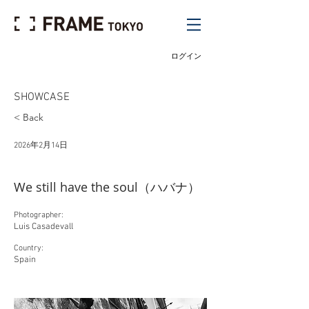
ログイン
SHOWCASE
< Back
2026年2月14日
We still have the soul（ハバナ）
Photographer:
Luis Casadevall
Country:
Spain