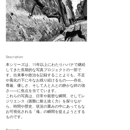
Description:
本シリーズは、15年以上にわたりハバナで継続
してきた長期的な写真プロジェクトの一部で
す。出来事や政治を記録することよりも、不足
や風化の下に今なお残り続けるもの――存在、
尊厳、優しさ、そして人と人との静かな絆の強
さ――に焦点を当てています。
これらの写真は、日常や親密な瞬間、そしてレ
ジリエンス（困難に耐え抜く力）を探りなが
ら、時間や歴史、状況の重みの中にあってもな
お可視化される「魂」の瞬間を捉えようとする
ものです。