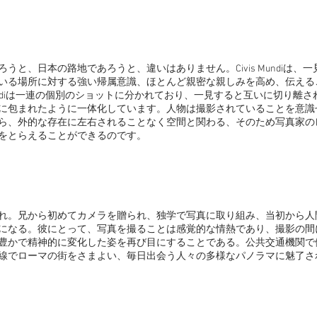
うと、日本の路地であろうと、違いはありません。Civis Mundiは、
いる場所に対する強い帰属意識、ほとんど親密な親しみを高め、伝える
 Mundiは一連の個別のショットに分かれており、一見すると互いに切り離
に包まれたように一体化しています。人物は撮影されていることを意識
ら、外的な存在に左右されることなく空間と関わる、そのため写真家の
をとらえることができるのです。
生まれ。兄から初めてカメラを贈られ、独学で写真に取り組み、当初から
になる。彼にとって、写真を撮ることは感覚的な情熱であり、撮影の間
豊かで精神的に変化した姿を再び目にすることである。公共交通機関で
線でローマの街をさまよい、毎日出会う人々の多様なパノラマに魅了さ