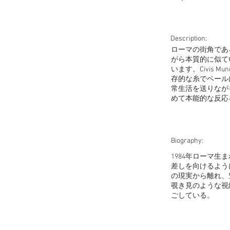
Description:
ローマの街角であろ
がら本質的に似て
います。Civis
存的な糸でベール
常生活を送りなが
めて本能的な反応
Biography:
1984年ローマ
差しを向けるよう
の現実から離れ、
覗き見のような視
ごしている。