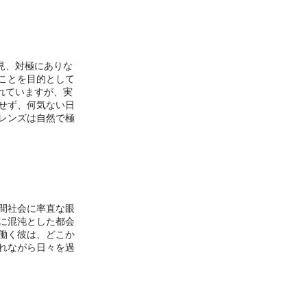
一見、対極にありな
ことを目的として
されていますが、実
せず、何気ない日
レンズは自然で極
人間社会に率直な眼
に混沌とした都会
働く彼は、どこか
れながら日々を過