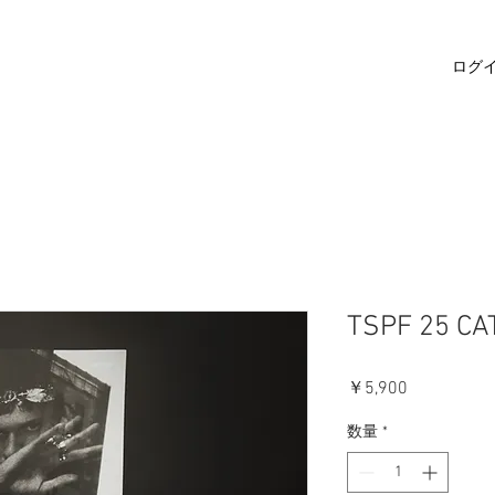
ログ
TSPF 25 CA
価
￥5,900
格
数量
*