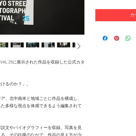
カ
Y FESTIVAL 25に展示された作品を収録した公式カタ
受けるのか？」。
ジア、北中南米と地域ごとに作品を構成し、
れた多様な視点を体感できるよう編集されて
解説文やバイオグラフィーを収録。写真を見
見る。その往復のなかで、作品の見え方が少