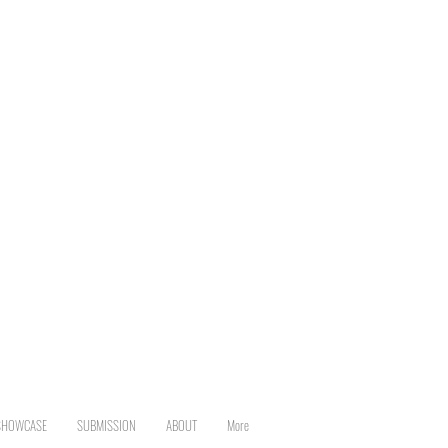
SHOWCASE
SUBMISSION
ABOUT
More