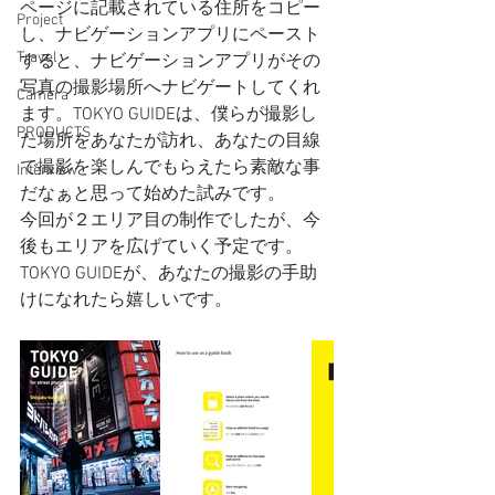
ページに記載されている住所をコピー
Project
し、ナビゲーションアプリにペースト
Travel
すると、ナビゲーションアプリがその
写真の撮影場所へナビゲートしてくれ
Camera
ます。TOKYO GUIDEは、僕らが撮影し
PRODUCTS
た場所をあなたが訪れ、あなたの目線
で撮影を楽しんでもらえたら素敵な事
Interview
だなぁと思って始めた試みです。
今回が２エリア目の制作でしたが、今
後もエリアを広げていく予定です。
TOKYO GUIDEが、あなたの撮影の手助
けになれたら嬉しいです。