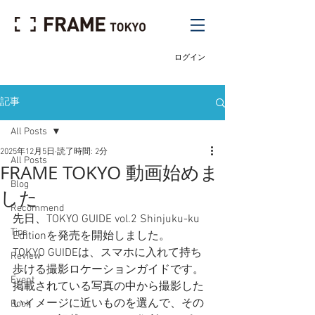
ログイン
記事
All Posts
2025年12月5日
読了時間: 2分
All Posts
FRAME TOKYO 動画始めま
Blog
した
Recommend
先日、TOKYO GUIDE vol.2 Shinjuku-ku 
Tips
Editionを発売を開始しました。
TOKYO GUIDEは、スマホに入れて持ち
Review
歩ける撮影ロケーションガイドです。
Event
掲載されている写真の中から撮影した
いイメージに近いものを選んで、その
Book