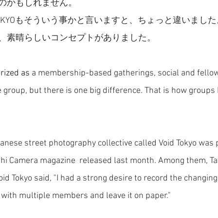
のかもしれません。
TOKYOもそういう事かと言いますと、ちょっと違いまし
、素晴らしいコンセプトがありました。
rized as 
a membership-based gatherings, social and fellow
e group, but there is one big difference. That is how groups
 
panese street photography collective called Void Tokyo was 
ahi Camera magazine  released last month. Among them, Ta
d Tokyo said, "I had a strong desire to record the changing 
 with multiple members and leave it on paper." 