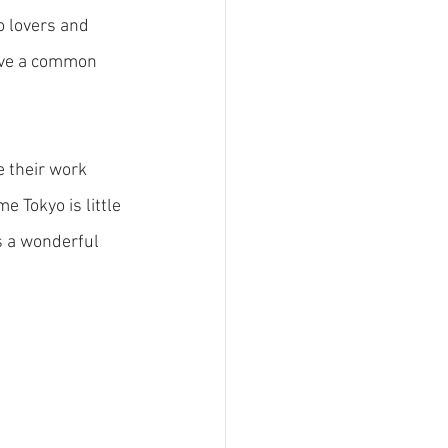
o lovers and 
have a common 
e their work 
e Tokyo is little 
as a wonderful 