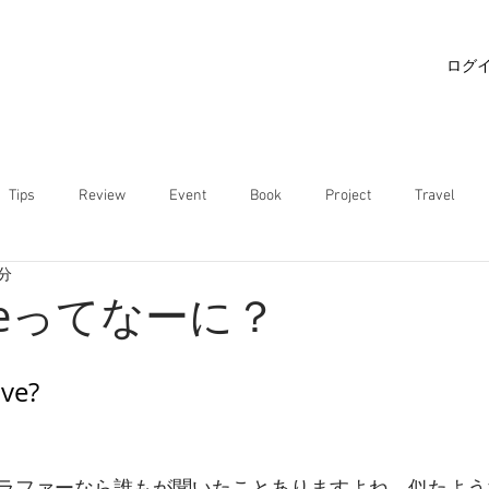
ログ
Tips
Review
Event
Book
Project
Travel
4分
tiveってなーに？
ive? 