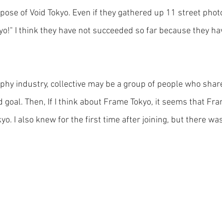
rpose of Void Tokyo. Even if they gathered up 11 street phot
kyo!" I think they have not succeeded so far because they 
aphy industry, collective may be a group of people who shar
 goal. Then, If I think about Frame Tokyo, it seems that Fram
kyo. I also knew for the first time after joining, but there w