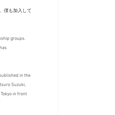
た。僕も加入して
ship groups. 
 has 
published in the 
tsuro Suzuki, 
Tokyo in front 