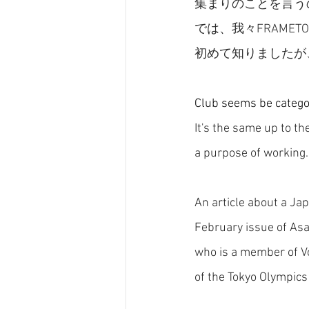
集まりのことを言う
では、我々FRAME
初めて知りましたが
Club seems be catego
It's the same up to th
a purpose of working.
An article about a Ja
February issue of As
who is a member of Voi
of the Tokyo Olympics