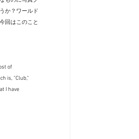
なものに写真ク
うか？ワールド
今回はこのこと
st of 
h is, "Club," 
t I have 