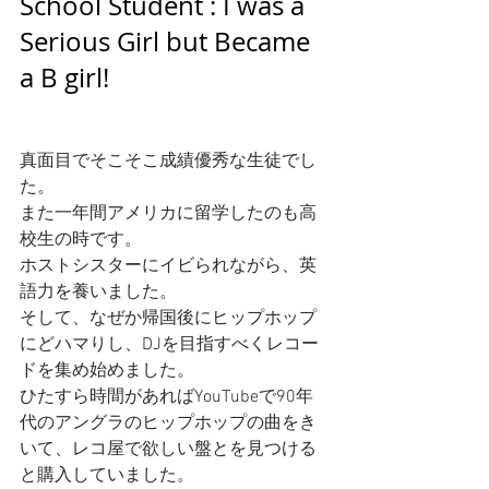
School Student : I was a 
Serious Girl but Became 
a B girl! 
真面目でそこそこ成績優秀な生徒でし
た。
また一年間アメリカに留学したのも高
校生の時です。
ホストシスターにイビられながら、英
語力を養いました。
そして、なぜか帰国後にヒップホップ
にどハマりし、DJを目指すべくレコー
ドを集め始めました。
ひたすら時間があればYouTubeで90年
代のアングラのヒップホップの曲をき
いて、レコ屋で欲しい盤とを見つける
と購入していました。