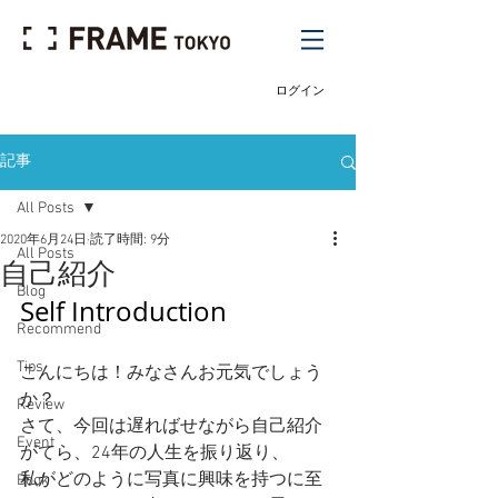
ログイン
記事
All Posts
2020年6月24日
読了時間: 9分
All Posts
自己紹介
Blog
Self Introduction 
Recommend
Tips
こんにちは！みなさんお元気でしょう
か？
Review
さて、今回は遅ればせながら自己紹介
Event
がてら、24年の人生を振り返り、
私がどのように写真に興味を持つに至
Book