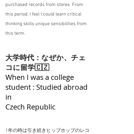
purchased records from stores. From 
this period, I feel I could learn critical 
thinking skills unique sensibilities from 
this term. 
大学時代：なぜか、チェ
コに留学🇨🇿
When I was a college 
student : Studied abroad 
in 
Czech Republic
1年の時は引き続きヒップホップのレコ