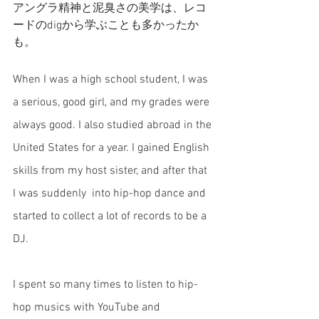
アングラ精神と泥臭さの美学は、レコ
ードのdigから学ぶことも多かったか
も。
When I was a high school student, I was 
a serious, good girl, and my grades were 
always good. I also studied abroad in the 
United States for a year. I gained English 
skills from my host sister, and after that 
I was suddenly  into hip-hop dance and 
started to collect a lot of records to be a 
DJ. 
I spent so many times to listen to hip-
hop musics with YouTube and 