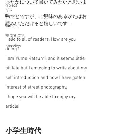
ったかについて書いてみたいと思いま
Project
す。
Travel
私ごとですが、ご興味のあるかたはお
読みいただけると嬉しいです！
Camera
PRODUCTS
Hello to all of readers, How are you 
Interview
doing? 
I am Yume Katsumi, and it seems little 
bit late but I am going to write about my 
self introduction and how I have gotten 
interest of street photography. 
I hope you will be able to enjoy my 
article! 
小学生時代