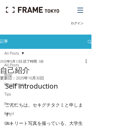
ログイン
記事
All Posts
2020年5月12日
読了時間: 3分
All Posts
自己紹介
Blog
更新日：
2025年10月30日
Self introduction
Recommend
Tips
Review
こんにちは。セキグチタクミと申しま
Event
す。
ストリート写真を撮っている、大学生
Book