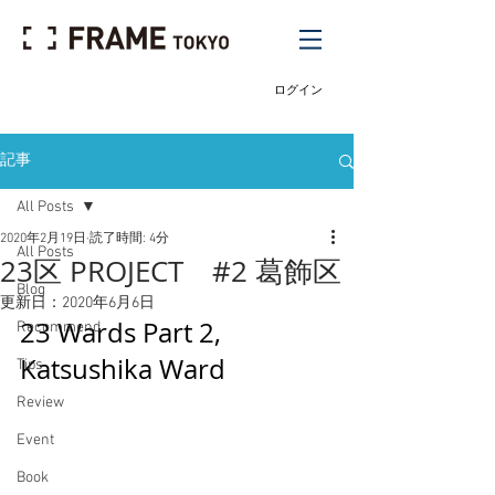
ログイン
記事
All Posts
2020年2月19日
読了時間: 4分
All Posts
23区 PROJECT #2 葛飾区
Blog
更新日：
2020年6月6日
23 Wards Part 2, 
Recommend
Katsushika Ward 
Tips
Review
Event
Book