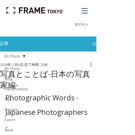
ログイン
記事
All Posts
2020年12月8日
読了時間: 20分
All Posts
写真とことば-日本の写真
Blog
家編-
Recommend
Photographic Words - 
Tips
Review
Japanese Photographers 
Event
- 
Book