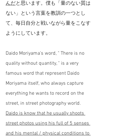
んだ
と思います。僕も「量のない質は
ない」という言葉を教訓の一つとし
て、毎日自分と戦いながら量をこなす
ようにしています。
Daido Moriyama's word, " There is no 
quality without quantity, " is a very 
famous word that represent Daido 
Moriyama itself, who always capture 
everything he wants to record on the 
street, in street photography world. 
Daido is know that he usually shoots 
street photos using his full of 5 senses 
and his mental / physical conditions to 