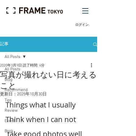
ログイン
記事
All Posts
2020年3月9日
読了時間: 4分
All Posts
写真が撮れない日に考える
Blog
こと
Recommend
更新日：
2025年10月30日
Tips
Things what I usually 
Review
Think when I can not
Event
Book
 take good photos well 