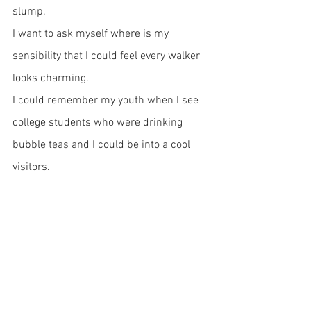
slump.
I want to ask myself where is my 
sensibility that I could feel every walker 
looks charming. 
I could remember my youth when I see 
college students who were drinking 
bubble teas and I could be into a cool 
visitors. 
Right now, I cannot feel that street is a 
wonderful place like a theme park and I 
feel the street is just street. Even when I 
see adorable poodle and babies, I cannot 
be touched with them.  