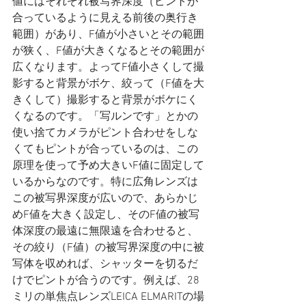
値にはそれぞれ被写界深度（ピントが
合っているように見える前後の奥行き
範囲）があり、F値が小さいとその範囲
が狭く、F値が大きくなるとその範囲が
広くなります。よってF値小さくして撮
影すると背景がボケ、絞って（F値を大
きくして）撮影すると背景がボケにく
くなるのです。「写ルンです」とかの
使い捨てカメラがピント合わせをしな
くてもピントが合っているのは、この
原理を使って予め大きいF値に固定して
いるからなのです。特に広角レンズは
この被写界深度が広いので、あらかじ
めF値を大きく設定し、そのF値の被写
体深度の最遠に無限遠を合わせると、
その絞り（F値）の被写界深度の中に被
写体を収めれば、シャッターを切るだ
けでピントが合うのです。例えば、28
ミリの単焦点レンズLEICA ELMARITの場