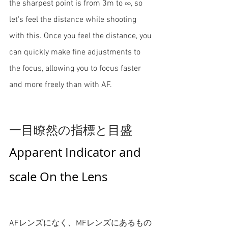
the sharpest point is from 3m to ∞, so 
let's feel the distance while shooting 
with this. Once you feel the distance, you 
can quickly make fine adjustments to 
the focus, allowing you to focus faster 
and more freely than with AF.
一目瞭然の指標と目盛
Apparent Indicator and 
scale On the Lens
AFレンズになく、MFレンズにあるもの